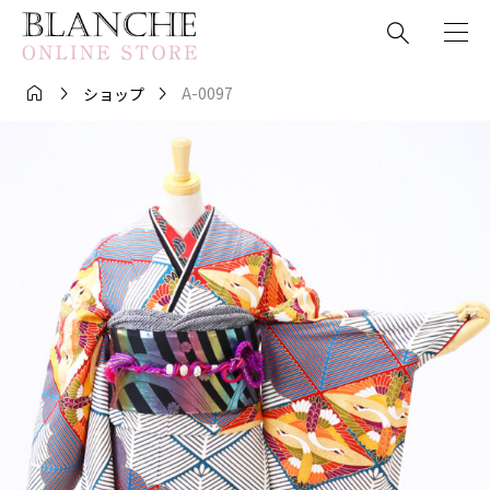




A-0097
ショップ