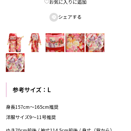
お気に入りに追加
シェアする

参考サイズ：L
身長157cm〜165cm推奨
洋服サイズ9～11号推奨
ゆき70cm前後 / 袖丈114.5cm前後 / 身丈（背から）